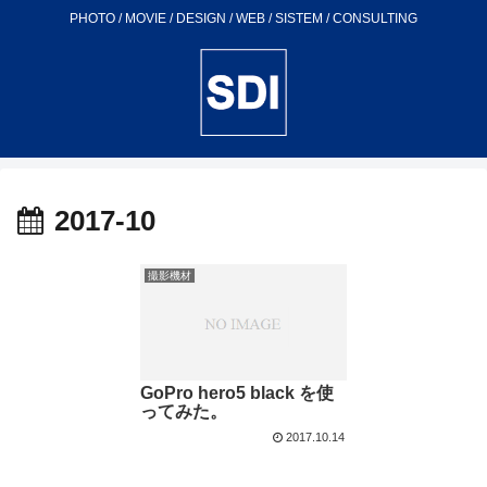
PHOTO / MOVIE / DESIGN / WEB / SISTEM / CONSULTING
2017-10
撮影機材
GoPro hero5 black を使
ってみた。
2017.10.14